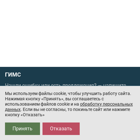
ГИМС
Нашли ошибку или есть предложения? —
напишите
нам
Мы используем файлы cookie, чтобы улучшить работу сайта.
Порядок проведения оплаты по банковским
Нажимая кнопку «Принять», вы соглашаетесь с
использованием файлов cookie и на
обработку персональных
картам
/
Цены
/
Оферта
данных
. Если вы не согласны, то покиньте сайт или нажмите
кнопку «Отказать»
Приложения партнёров:
Принять
Отказать