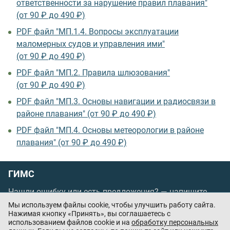
ответственности за нарушение правил плавания"
(от 90 ₽ до 490 ₽)
PDF файл "МП.1.4. Вопросы эксплуатации
маломерных судов и управления ими"
(от 90 ₽ до 490 ₽)
PDF файл "МП.2. Правила шлюзования"
(от 90 ₽ до 490 ₽)
PDF файл "МП.3. Основы навигации и радиосвязи в
районе плавания" (от 90 ₽ до 490 ₽)
PDF файл "МП.4. Основы метеорологии в районе
плавания" (от 90 ₽ до 490 ₽)
ГИМС
Нашли ошибку или есть предложения? —
напишите
нам
Мы используем файлы cookie, чтобы улучшить работу сайта.
Порядок проведения оплаты по банковским
Нажимая кнопку «Принять», вы соглашаетесь с
использованием файлов cookie и на
обработку персональных
картам
/
Цены
/
Оферта