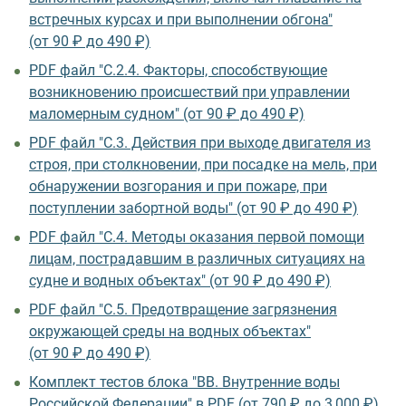
встречных курсах и при выполнении обгона"
(от 90 ₽ до 490 ₽)
PDF файл "С.2.4. Факторы, способствующие
возникновению происшествий при управлении
маломерным судном" (от 90 ₽ до 490 ₽)
PDF файл "С.3. Действия при выходе двигателя из
строя, при столкновении, при посадке на мель, при
обнаружении возгорания и при пожаре, при
поступлении забортной воды" (от 90 ₽ до 490 ₽)
PDF файл "С.4. Методы оказания первой помощи
лицам, пострадавшим в различных ситуациях на
судне и водных объектах" (от 90 ₽ до 490 ₽)
PDF файл "С.5. Предотвращение загрязнения
окружающей среды на водных объектах"
(от 90 ₽ до 490 ₽)
Комплект тестов блока "ВВ. Внутренние воды
Российской Федерации" в PDF (от 790 ₽ до 3 000 ₽)