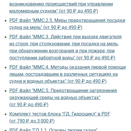
возникновению происшествий при управлении
маломерным судном" (от 90 ₽ до 490 ₽)
PDF файл "ММС.2.5. Меры предотвращения посадки
судна на мель" (от 90 ₽ до 490 ₽)
PDF файл "ММС.3. Действия при выходе двигателя
из строя, при столкновении, при посадке на мель,
при обнаружении возгорания и при пожаре, при
поступлении забортной воды" (от 90 ₽ до 490 ₽)
PDF файл "ММС.4. Методы оказания первой помощи
лицам, пострадавшим в различных ситуациях на
судне и водных объектах" (от 90 ₽ до 490 ₽)
PDF файл "ММС.5. Предотвращение загрязнения
окружающей среды на водных объектах"
(от 90 ₽ до 490 ₽)
Комплект тестов блока "ГД. Гидроцикл" в PDF
(от 790 ₽ до 3 000 ₽)
PDF файл "ГД.1.1. Основы теории судна"