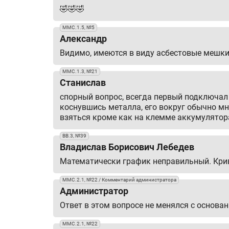
🤣🤣🤣
ММС.1.5, №5
Александр
Видимо, имеются в виду асбестовые мешки
ММС.1.3, №21
Станислав
спорный вопрос, всегда первый подключал 
коснувшись металла, его вокруг обычно мн
взяться кроме как на клемме аккумулятор
ВВ.3, №39
Владислав Борисович Лебедев
Математически график неправильный. Крива
ММС.2.1, №22 / Комментарий администратора
Администратор
Ответ в этом вопросе не менялся с основан
ММС.2.1, №22