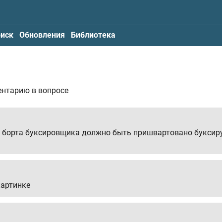
иск
Обновления
Библиотека
ентарию в вопросе
о борта буксировщика должно быть пришвартовано буксируе
картинке