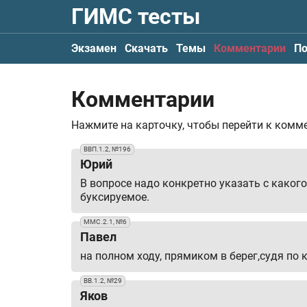
ГИМС тесты
Экзамен
Скачать
Темы
Комментарии
По
Комментарии
Нажмите на карточку, чтобы перейти к комм
ВВП.1.2, №196
Юрий
В вопросе надо конкретно указать с каког
буксируемое.
ММС.2.1, №6
Павел
на полном ходу, прямиком в берег,судя по 
ВВ.1.2, №29
Яков