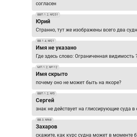
согласен
ВВП.1.2, №251
Юрий
Странно, тут же изображены всего два суд
ВВ.1.4, №21
Имя не указано
Где здесь слово: Ограниченная видимость 
МП.1.2, №112
Имя скрыто
почему оно не может быть на якоре?
ВВП.1.2, №5
Cергей
знак не действует на глиссирующие суда в
ВВ.3, №68
Захаров
скажите, как курс судна может в моменте 