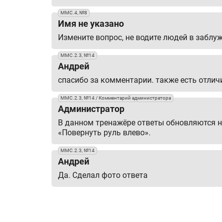
ММС.4, №8
Имя не указано
Измените вопрос, не водите людей в заблу
ММС.2.3, №14
Андрей
спасибо за комментарии. также есть отлич
ММС.2.3, №14 / Комментарий администратора
Администратор
В данном тренажёре ответы обновляются н
«Повернуть руль влево».
ММС.2.3, №14
Андрей
Да. Сделал фото ответа