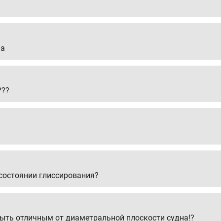
на
???
 состоянии глиссирования?
быть отличным от диаметральной плоскости судна!?