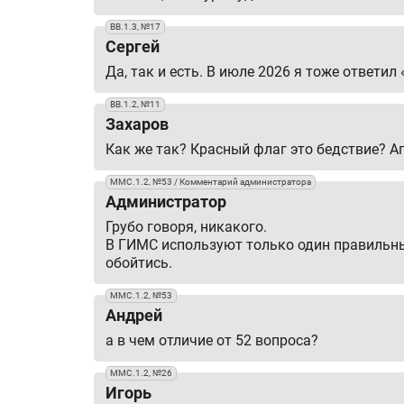
ВВ.1.3, №17
Сергей
Да, так и есть. В июле 2026 я тоже ответи
ВВ.1.2, №11
Захаров
Как же так? Красный флаг это бедствие? Ап
ММС.1.2, №53 / Комментарий администратора
Администратор
Грубо говоря, никакого.
В ГИМС используют только один правильны
обойтись.
ММС.1.2, №53
Андрей
а в чем отличие от 52 вопроса?
ММС.1.2, №26
Игорь