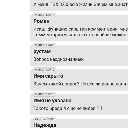
У меня ПВХ 3.60 всю жизнь.Зачем мне знат
ММС.1.5, №11
Роман
Искал функцию скрытия комментария, мне к
комментарии узнал что это вообще можно с
ММС.1.1, №28
рустам
Вопрос неоднозначный
ММС.1.1, №12
Имя скрыто
Зачем такой вопрос? Не все ли равно капи
ММС.2.2, №15
Имя не указано
Такого бреда я еще не видел 🤦‍♂️
ВВП.1.2, №161
Надежда