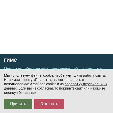
ГИМС
Нашли ошибку или есть предложения? —
напишите
нам
Мы используем файлы cookie, чтобы улучшить работу сайта.
Порядок проведения оплаты по банковским
Нажимая кнопку «Принять», вы соглашаетесь с
использованием файлов cookie и на
обработку персональных
картам
/
Цены
/
Оферта
данных
. Если вы не согласны, то покиньте сайт или нажмите
кнопку «Отказать»
Приложения партнёров:
Принять
Отказать