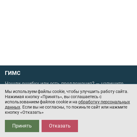
ГИМС
Нашли ошибку или есть предложения? —
напишите
нам
Мы используем файлы cookie, чтобы улучшить работу сайта.
Порядок проведения оплаты по банковским
Нажимая кнопку «Принять», вы соглашаетесь с
использованием файлов cookie и на
обработку персональных
картам
/
Цены
/
Оферта
данных
. Если вы не согласны, то покиньте сайт или нажмите
кнопку «Отказать»
Приложения партнёров:
Принять
Отказать