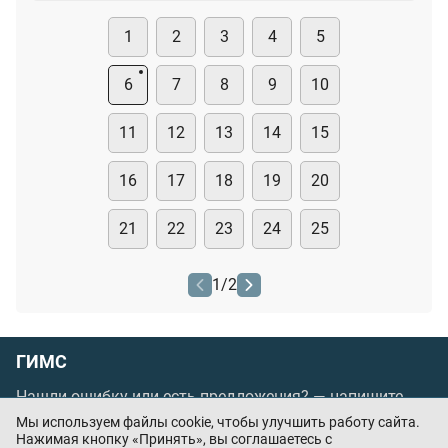
1
2
3
4
5
6
7
8
9
10
11
12
13
14
15
16
17
18
19
20
21
22
23
24
25
1
/
2
ГИМС
Нашли ошибку или есть предложения? —
напишите
нам
Мы используем файлы cookie, чтобы улучшить работу сайта.
Нажимая кнопку «Принять», вы соглашаетесь с
Порядок проведения оплаты по банковским