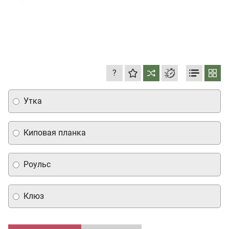
?
Утка
Киповая планка
Роульс
Клюз