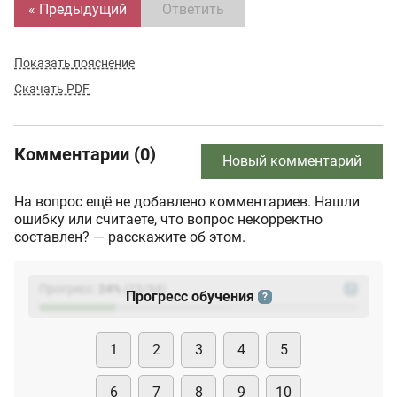
« Предыдущий
Ответить
Показать пояснение
Скачать PDF
Комментарии (0)
Новый комментарий
На вопрос ещё не добавлено комментариев. Нашли
ошибку или считаете, что вопрос некорректно
составлен? — расскажите об этом.
Прогресс:
24
%
(
23
/94)
?
Прогресс обучения
?
1
2
3
4
5
6
7
8
9
10