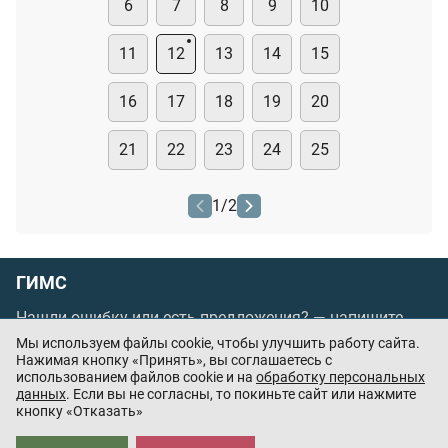
6
7
8
9
10
11
12
13
14
15
16
17
18
19
20
21
22
23
24
25
1
/
2
ГИМС
Нашли ошибку или есть предложения? —
напишите
нам
Мы используем файлы cookie, чтобы улучшить работу сайта.
Порядок проведения оплаты по банковским
Нажимая кнопку «Принять», вы соглашаетесь с
использованием файлов cookie и на
обработку персональных
картам
/
Цены
/
Оферта
данных
. Если вы не согласны, то покиньте сайт или нажмите
кнопку «Отказать»
Приложения партнёров: