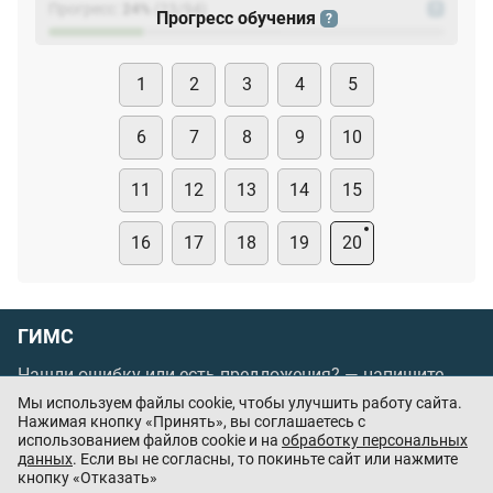
Прогресс:
24
%
(
23
/94)
?
Прогресс обучения
?
1
2
3
4
5
6
7
8
9
10
11
12
13
14
15
16
17
18
19
20
ГИМС
Нашли ошибку или есть предложения? —
напишите
нам
Мы используем файлы cookie, чтобы улучшить работу сайта.
Нажимая кнопку «Принять», вы соглашаетесь с
Порядок проведения оплаты по банковским
использованием файлов cookie и на
обработку персональных
картам
/
Цены
/
Оферта
данных
. Если вы не согласны, то покиньте сайт или нажмите
кнопку «Отказать»
Приложения партнёров: