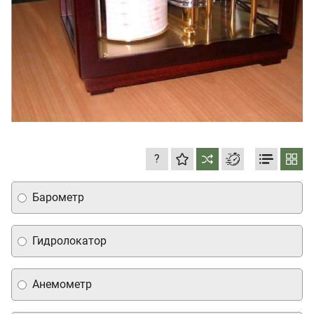
?
Барометр
Гидролокатор
Анемометр