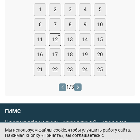
1
2
3
4
5
6
7
8
9
10
11
12
13
14
15
16
17
18
19
20
21
22
23
24
25
1
/
3
ГИМС
Нашли ошибку или есть предложения? —
напишите
нам
Мы используем файлы cookie, чтобы улучшить работу сайта.
Нажимая кнопку «Принять», вы соглашаетесь с
Порядок проведения оплаты по банковским