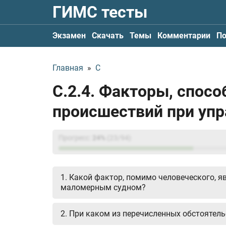
ГИМС тесты
Экзамен
Скачать
Темы
Комментарии
По
Главная
»
С
С.2.4. Факторы, спо
происшествий при уп
Прогресс:
24
%
(
23
/94)
1. Какой фактор, помимо человеческого, 
маломерным судном?
2. При каком из перечисленных обстоятел