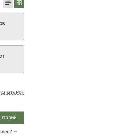
ов
от
Скачать PDF
нтарий
влен? —