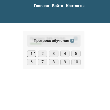
Главная
Войти
Контакты
Прогресс:
24
%
(
23
/94)
?
Прогресс обучения
?
1
2
3
4
5
6
7
8
9
10