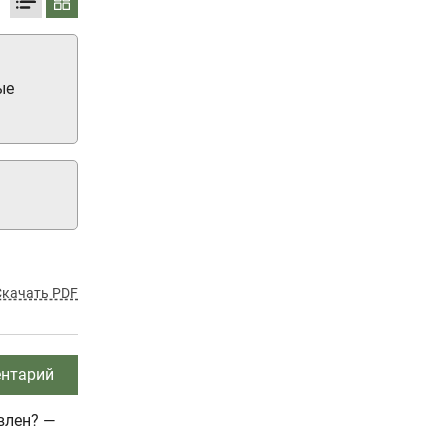
ые
Скачать PDF
нтарий
влен? —