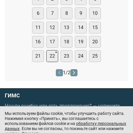
6
7
8
9
10
11
12
13
14
15
16
17
18
19
20
21
22
23
24
25
1
/
2
ГИМС
Нашли ошибку или есть предложения? —
напишите
нам
Мы используем файлы cookie, чтобы улучшить работу сайта.
Нажимая кнопку «Принять», вы соглашаетесь с
Порядок проведения оплаты по банковским
использованием файлов cookie и на
обработку персональных
картам
/
Цены
/
Оферта
данных
. Если вы не согласны, то покиньте сайт или нажмите