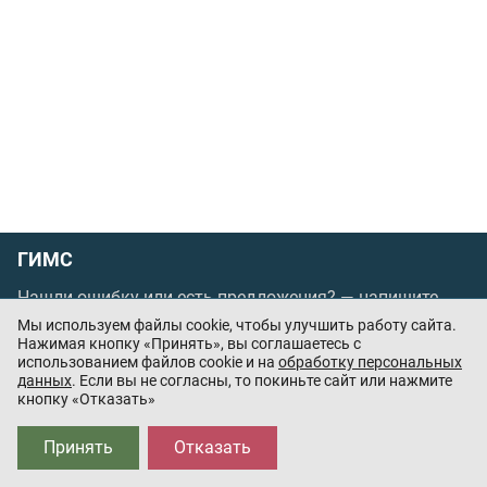
ГИМС
Нашли ошибку или есть предложения? —
напишите
нам
Мы используем файлы cookie, чтобы улучшить работу сайта.
Порядок проведения оплаты по банковским
Нажимая кнопку «Принять», вы соглашаетесь с
использованием файлов cookie и на
обработку персональных
картам
/
Цены
/
Оферта
данных
. Если вы не согласны, то покиньте сайт или нажмите
кнопку «Отказать»
Приложения партнёров:
Принять
Отказать