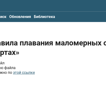
иск
Обновления
Библиотека
авила плавания маломерных 
ортах»
айл
ию файла
ожно по
этой ссылке