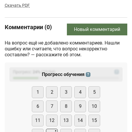
Скачать PDF
Комментарии (0)
Новый комментарий
На вопрос ещё не добавлено комментариев. Нашли
ошибку или считаете, что вопрос некорректно
составлен? — расскажите об этом.
Прогресс:
24
%
(
23
/94)
?
Прогресс обучения
?
1
2
3
4
5
6
7
8
9
10
11
12
13
14
15