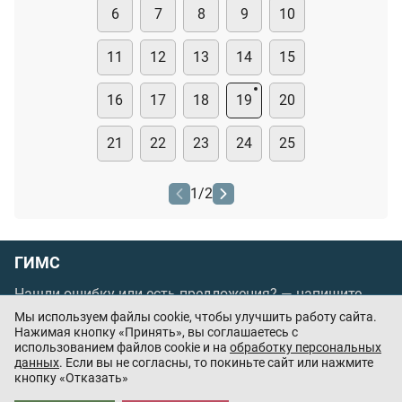
6
7
8
9
10
11
12
13
14
15
16
17
18
19
20
21
22
23
24
25
1
/
2
ГИМС
Нашли ошибку или есть предложения? —
напишите
нам
Мы используем файлы cookie, чтобы улучшить работу сайта.
Нажимая кнопку «Принять», вы соглашаетесь с
Порядок проведения оплаты по банковским
использованием файлов cookie и на
обработку персональных
картам
/
Цены
/
Оферта
данных
. Если вы не согласны, то покиньте сайт или нажмите
кнопку «Отказать»
Приложения партнёров: