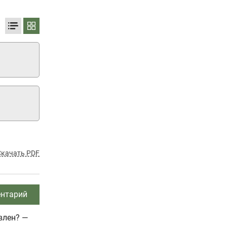
Скачать PDF
нтарий
влен? —