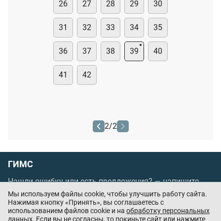
26
27
28
29
30
31
32
33
34
35
36
37
38
39
40
41
42
2
/
2
ГИМС
Нашли ошибку или есть предложения? —
напишите
нам
Мы используем файлы cookie, чтобы улучшить работу сайта.
Порядок проведения оплаты по банковским
Нажимая кнопку «Принять», вы соглашаетесь с
использованием файлов cookie и на
обработку персональных
картам
/
Цены
/
Оферта
данных
. Если вы не согласны, то покиньте сайт или нажмите