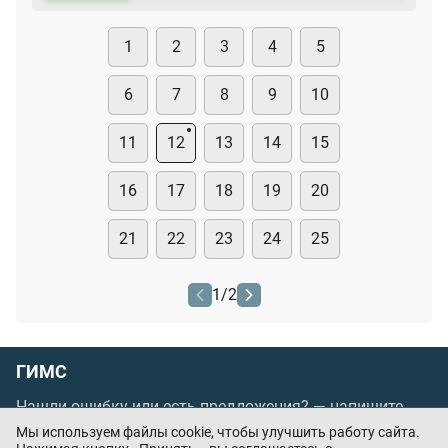
1
2
3
4
5
6
7
8
9
10
11
12
13
14
15
16
17
18
19
20
21
22
23
24
25
1
/
2
ГИМС
Нашли ошибку или есть предложения? —
напишите
нам
Мы используем файлы cookie, чтобы улучшить работу сайта.