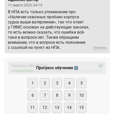
11 марта 2023, 04:19
В НПА есть только упоминание про
«Наличие сквозных пробоин корпуса
судна выше ватерлинии», так что ответ
у ГИМС основан на действующих законах,
то есть можно сказать, что ошибки всё-
таки в вопросе нет. Также обращаем
внимание, что в вопросе есть пояснение
с ссылкой на пункт из НПА.
Ответить
Прогресс:
24
%
(
23
/94)
?
Прогресс обучения
?
1
2
3
4
5
6
7
8
9
10
11
12
13
14
15