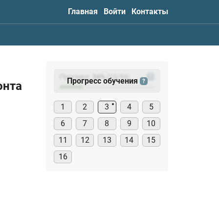
Главная
Войти
Контакты
Прогресс:
24
%
(
23
/94)
?
Прогресс обучения
?
онта
1
2
3
4
5
6
7
8
9
10
11
12
13
14
15
16