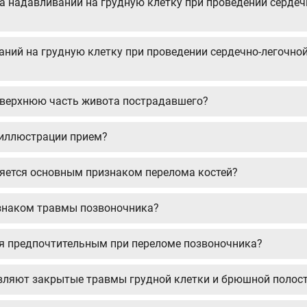
ина надавливаний на грудную клетку при проведении серде
аний на грудную клетку при проведении сердечно-легочно
а верхнюю часть живота пострадавшего?
 иллюстрации прием?
ляется основным признаком перелома костей?
изнаком травмы позвоночника?
ся предпочтительным при переломе позвоночника?
вляют закрытые травмы грудной клетки и брюшной полос