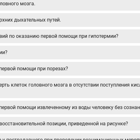
ловного мозга.
рхних дыхательных путей.
твий по оказанию первой помощи при гипотермии?
ии?
 первой помощи при порезах?
мерть клеток головного мозга в отсутствии поступления к
 первой помощи извлеченному из воды человеку без созна
восстановительной позиции, приведенной на рисунке?
ов у пострадавшего при проведении реанимационных меро