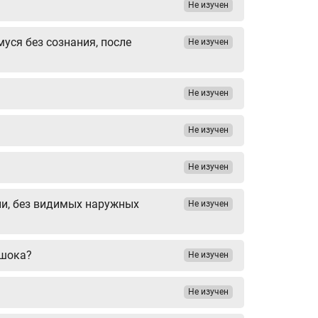
Не изучен
уся без сознания, после
Не изучен
Не изучен
Не изучен
Не изучен
ии, без видимых наружных
Не изучен
 шока?
Не изучен
Не изучен