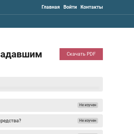
Главная
Войти
Контакты
традавшим
Скачать PDF
Не изучен
средства?
Не изучен