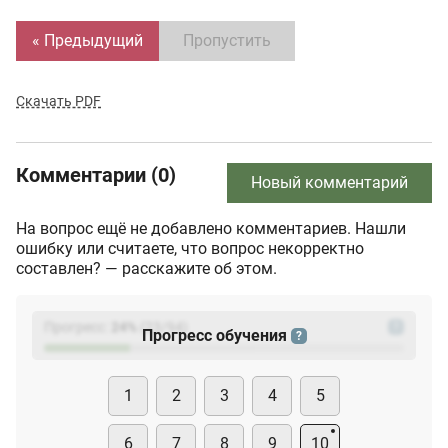
« Предыдущий
Пропустить
Скачать PDF
Комментарии (0)
Новый комментарий
На вопрос ещё не добавлено комментариев. Нашли
ошибку или считаете, что вопрос некорректно
составлен? — расскажите об этом.
Прогресс:
24
%
(
23
/94)
?
Прогресс обучения
?
1
2
3
4
5
6
7
8
9
10