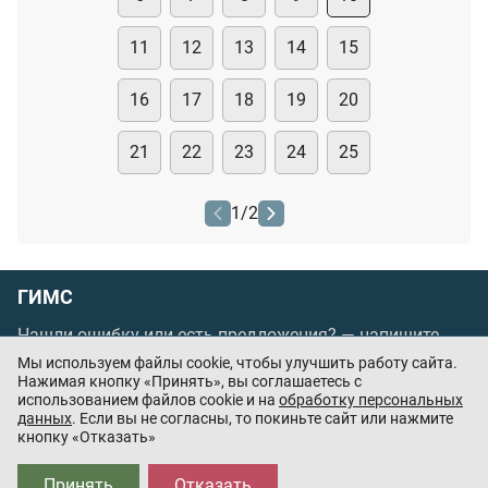
11
12
13
14
15
16
17
18
19
20
21
22
23
24
25
1
/
2
ГИМС
Нашли ошибку или есть предложения? —
напишите
нам
Мы используем файлы cookie, чтобы улучшить работу сайта.
Нажимая кнопку «Принять», вы соглашаетесь с
Порядок проведения оплаты по банковским
использованием файлов cookie и на
обработку персональных
картам
/
Цены
/
Оферта
данных
. Если вы не согласны, то покиньте сайт или нажмите
кнопку «Отказать»
Приложения партнёров:
Принять
Отказать