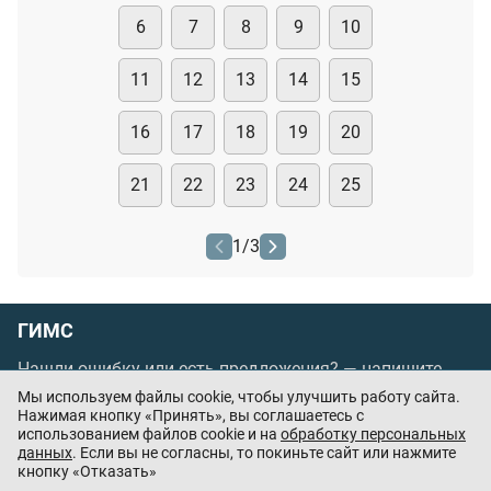
6
7
8
9
10
11
12
13
14
15
16
17
18
19
20
21
22
23
24
25
1
/
3
ГИМС
Нашли ошибку или есть предложения? —
напишите
нам
Мы используем файлы cookie, чтобы улучшить работу сайта.
Нажимая кнопку «Принять», вы соглашаетесь с
Порядок проведения оплаты по банковским
использованием файлов cookie и на
обработку персональных
картам
/
Цены
/
Оферта
данных
. Если вы не согласны, то покиньте сайт или нажмите
кнопку «Отказать»
Приложения партнёров: