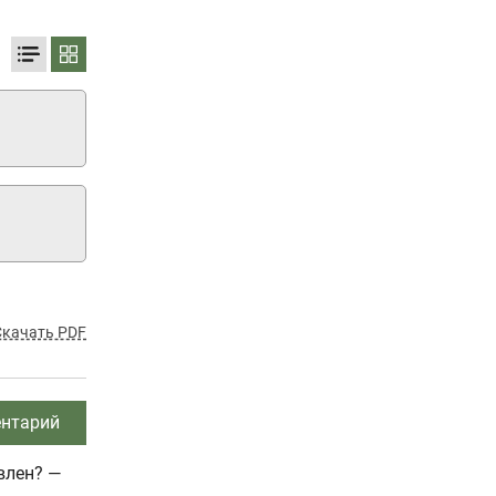
Скачать PDF
нтарий
влен? —