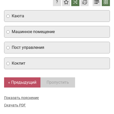
?
Каюта
Машинное помещение
Пост управления
Кокпит
« Предыдущий
Пропустить
Показать пояснение
Скачать PDF