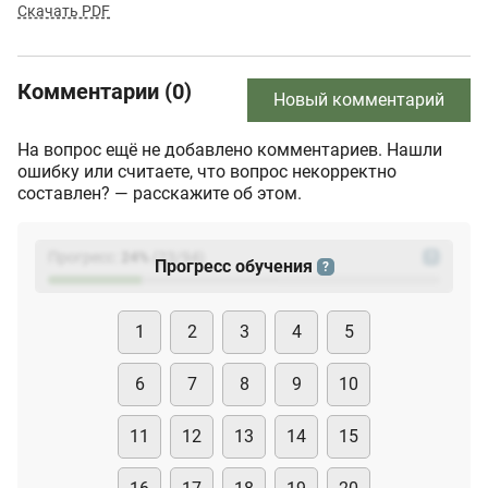
Скачать PDF
Комментарии (0)
Новый комментарий
На вопрос ещё не добавлено комментариев. Нашли
ошибку или считаете, что вопрос некорректно
составлен? — расскажите об этом.
Прогресс:
24
%
(
23
/94)
?
Прогресс обучения
?
1
2
3
4
5
6
7
8
9
10
11
12
13
14
15