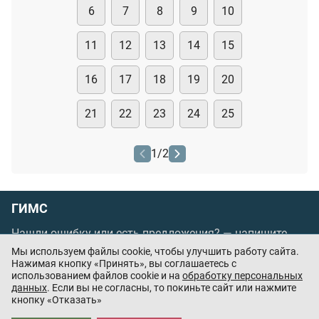
6
7
8
9
10
11
12
13
14
15
16
17
18
19
20
21
22
23
24
25
1
/
2
ГИМС
Нашли ошибку или есть предложения? —
напишите
нам
Мы используем файлы cookie, чтобы улучшить работу сайта.
Нажимая кнопку «Принять», вы соглашаетесь с
Порядок проведения оплаты по банковским
использованием файлов cookie и на
обработку персональных
картам
/
Цены
/
Оферта
данных
. Если вы не согласны, то покиньте сайт или нажмите
кнопку «Отказать»
Приложения партнёров: