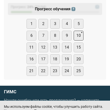
Прогресс:
24
%
(
23
/94)
?
Прогресс обучения
?
1
2
3
4
5
6
7
8
9
10
11
12
13
14
15
16
17
18
19
20
21
22
23
24
25
ГИМС
Нашли ошибку или есть предложения? —
напишите
нам
Мы используем файлы cookie, чтобы улучшить работу сайта.