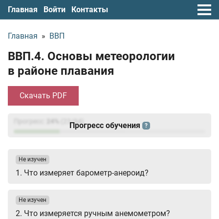
Главная
Войти
Контакты
Главная
»
ВВП
ВВП.4. Основы метеорологии
в районе плавания
Скачать PDF
Прогресс:
24
%
(
23
/94)
Прогресс обучения
?
Не изучен
1. Что измеряет барометр-анероид?
Не изучен
2. Что измеряется ручным анемометром?