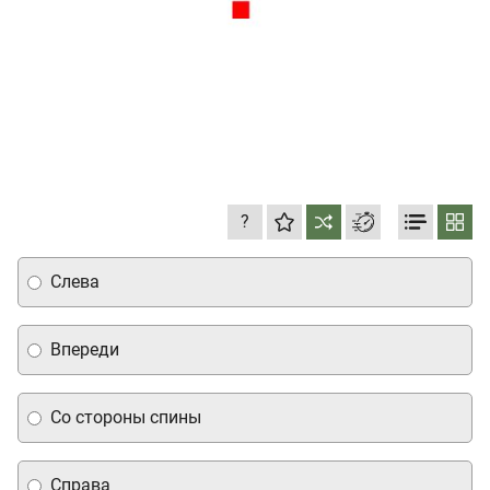
?
Слева
Впереди
Со стороны спины
Справа