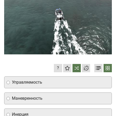
?
Управляемость
Маневренность
Инерция