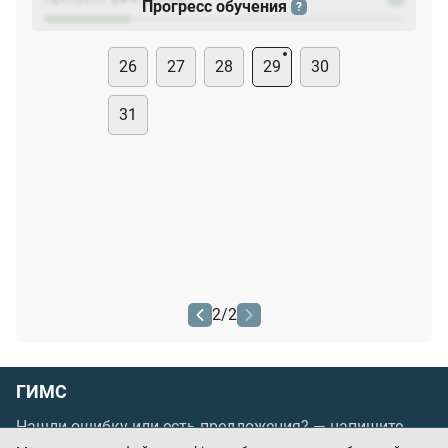
Прогресс обучения
?
26
27
28
29
30
31
2
/
2
ГИМС
Нашли ошибку или есть предложения? —
напишите
нам