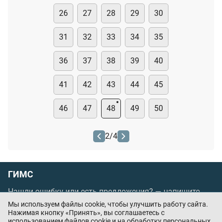
26
27
28
29
30
31
32
33
34
35
36
37
38
39
40
41
42
43
44
45
46
47
48
49
50
2
/
4
ГИМС
Нашли ошибку или есть предложения? —
напишите
нам
Мы используем файлы cookie, чтобы улучшить работу сайта.
Нажимая кнопку «Принять», вы соглашаетесь с
Порядок проведения оплаты по банковским
использованием файлов cookie и на
обработку персональных