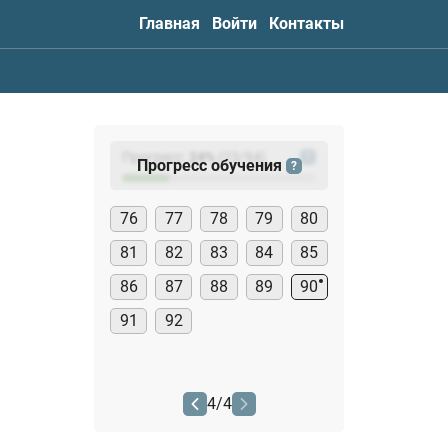
Главная
Войти
Контакты
Прогресс:
24
%
(
23
/94)
?
Прогресс обучения
?
76
77
78
79
80
81
82
83
84
85
86
87
88
89
90
91
92
4
/
4