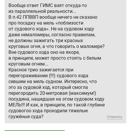
Вообще ответ ГИМС взят откуда-то
из параллельной реальности...
В п.42 ППВВП вообще ничего не сказано
про посадку на мель «поблизости
от судового хода». Не на судовом ходу
даже немаломеры, согласно правилам,
не должны зажигать три красных
круговых огня, а что говорить о маломере?
Вне судового хода оно на якоре,
в принципе, может просто стоять с белым
круговым огнем...
Красное трио зажигается при
перегораживании (!!!) судового хода
севшим на мель судном. Интересно, что
это за судовой ход, который смогла
перегородить 20-метровая (максимум!)
посудина, нашедшая на этом судовом ходу
МЕЛЬ!!! И как, в принципе, по такой глубине
судовогоо хода проходили тяжелые
гружёные суда?
Ответить