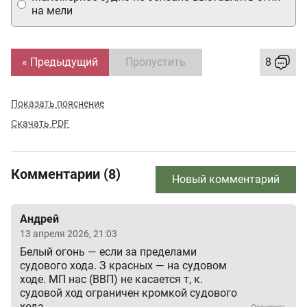
на мели
« Предыдущий
Пропустить
8
Показать пояснение
Скачать PDF
Комментарии (8)
Новый комментарий
Андрей
13 апреля 2026, 21:03
Белый огонь — если за пределами
судового хода. З красных — на судовом
ходе. МП нас (ВВП) не касается т, к.
судовой ход ограничен кромкой судового
хода.