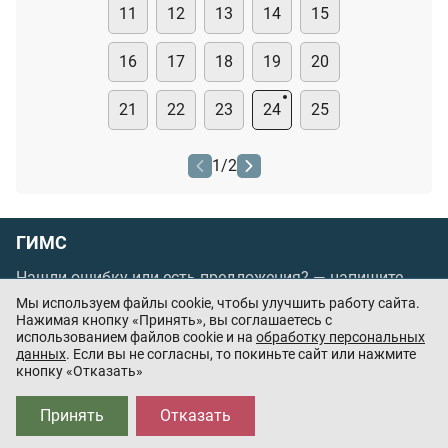
11
12
13
14
15
16
17
18
19
20
21
22
23
24
25
1
/
2
ГИМС
Нашли ошибку или есть предложения? —
напишите
нам
Мы используем файлы cookie, чтобы улучшить работу сайта.
Нажимая кнопку «Принять», вы соглашаетесь с
Порядок проведения оплаты по банковским
использованием файлов cookie и на
обработку персональных
картам
/
Цены
/
Оферта
данных
. Если вы не согласны, то покиньте сайт или нажмите
кнопку «Отказать»
Приложения партнёров:
Принять
Отказать