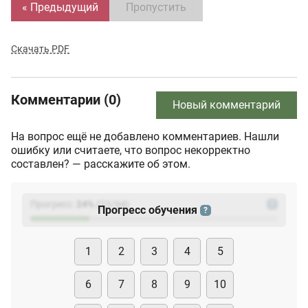
« Предыдущий
Пропустить
Скачать PDF
Комментарии (0)
Новый комментарий
На вопрос ещё не добавлено комментариев. Нашли
ошибку или считаете, что вопрос некорректно
составлен? — расскажите об этом.
Прогресс:
24
%
(
23
/94)
?
Прогресс обучения
?
1
2
3
4
5
6
7
8
9
10