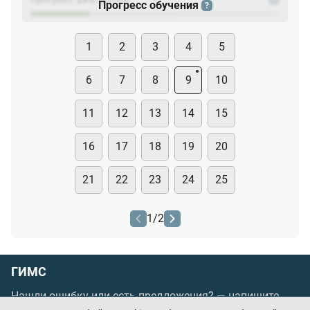
Прогресс обучения
?
1
2
3
4
5
6
7
8
9
10
11
12
13
14
15
16
17
18
19
20
21
22
23
24
25
1
/
2
ГИМС
Нашли ошибку или есть предложения? —
напишите
нам