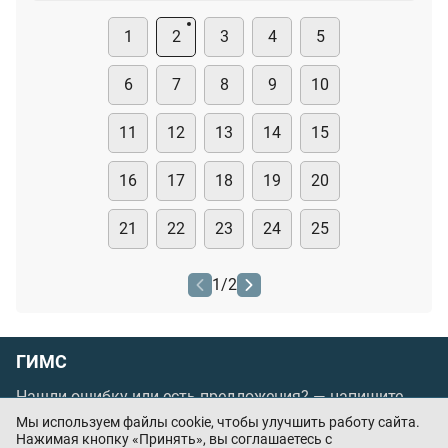
1
2
3
4
5
6
7
8
9
10
11
12
13
14
15
16
17
18
19
20
21
22
23
24
25
1
/
2
ГИМС
Нашли ошибку или есть предложения? —
напишите
нам
Мы используем файлы cookie, чтобы улучшить работу сайта.
Нажимая кнопку «Принять», вы соглашаетесь с
Порядок проведения оплаты по банковским