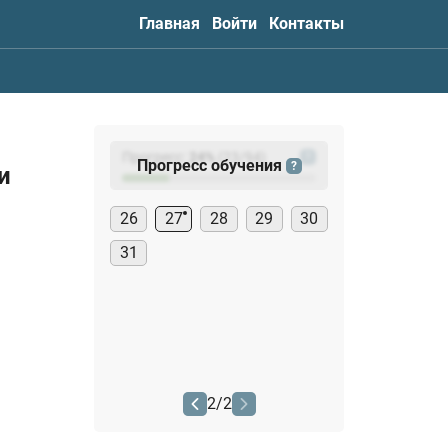
Главная
Войти
Контакты
Прогресс:
24
%
(
23
/94)
?
Прогресс обучения
?
и
26
27
28
29
30
31
2
/
2