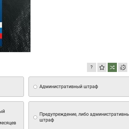
?
Административный штраф
ый
Предупреждение, либо административн
штраф
месяцев