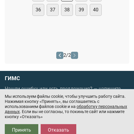
36
37
38
39
40
2
/
2
ГИМС
Нашли ошибку или есть предложения? —
напишите
нам
Мы используем файлы cookie, чтобы улучшить работу сайта.
Нажимая кнопку «Принять», вы соглашаетесь с
Порядок проведения оплаты по банковским
использованием файлов cookie и на
обработку персональных
картам
/
Цены
/
Оферта
данных
. Если вы не согласны, то покиньте сайт или нажмите
кнопку «Отказать»
Приложения партнёров:
Принять
Отказать