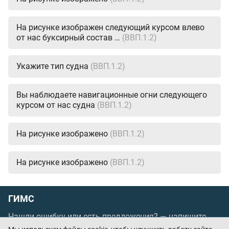
На рисунке изображен следующий курсом влево
от нас буксирный состав …
(ВВП.1.2)
Укажите тип судна
(ВВП.1.2)
Вы наблюдаете навигационные огни следующего
курсом от нас судна
(ВВП.1.2)
На рисунке изображено
(ВВП.1.2)
На рисунке изображено
(ВВП.1.2)
ГИМС
Нашли ошибку или есть предложения? —
напишите
нам