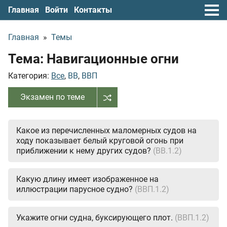
Главная
Войти
Контакты
Главная
»
Темы
Тема: Навигационные огни
Категория:
Все
,
ВВ
,
ВВП
Экзамен по теме
Какое из перечисленных маломерных судов на
ходу показывает белый круговой огонь при
приближении к нему других судов?
(ВВ.1.2)
Какую длину имеет изображенное на
иллюстрации парусное судно?
(ВВП.1.2)
Укажите огни судна, буксирующего плот.
(ВВП.1.2)