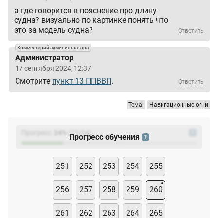
а где говорится в пояснение про длину
судна? визуально по картинке понять что
это за модель судна?
Ответить
Комментарий администратора
Администратор
17 сентября 2024, 12:37
Смотрите
пункт 13 ППВВП
.
Ответить
Тема:
Навигационные огни
Прогресс:
24
%
(
23
/94)
?
Прогресс обучения
?
251
252
253
254
255
256
257
258
259
260
261
262
263
264
265