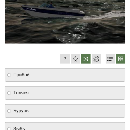
?
Прибой
Толчея
Буруны
Зыбь