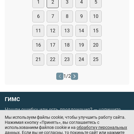
1
2
3
4
5
6
7
8
9
10
11
12
13
14
15
16
17
18
19
20
21
22
23
24
25
1
/
2
ГИМС
Нашли ошибку или есть предложения? —
напишите
нам
Мы используем файлы cookie, чтобы улучшить работу сайта.
Нажимая кнопку «Принять», вы соглашаетесь с
Порядок проведения оплаты по банковским
использованием файлов cookie и на
обработку персональных
картам
/
Цены
/
Оферта
данных
. Если вы не согласны, то покиньте сайт или нажмите