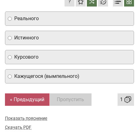
?
Реального
Истинного
Курсового
Кажущегося (вымпельного)
« Предыдущий
Пропустить
1
Показать пояснение
Скачать PDF