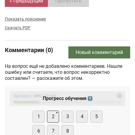
« Предыдущий
Пропустить
Показать пояснение
Скачать PDF
Комментарии (0)
Новый комментарий
На вопрос ещё не добавлено комментариев. Нашли
ошибку или считаете, что вопрос некорректно
составлен? — расскажите об этом.
Прогресс:
24
%
(
23
/94)
?
Прогресс обучения
?
1
2
3
4
5
6
7
8