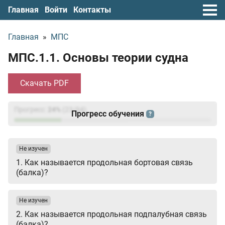
Главная
Войти
Контакты
Главная
»
МПС
МПС.1.1. Основы теории судна
Скачать PDF
Прогресс:
24
%
(
23
/94)
Прогресс обучения
?
Не изучен
1. Как называется продольная бортовая связь
(балка)?
Не изучен
2. Как называется продольная подпалубная связь
(балка)?